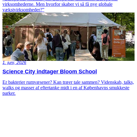
virksomhederne. Men hvorfor skaber vi så få nye globale
vækstvirksomheder?”
1. juni, 2026
Science City indtager Bloom School
Er bakterier rumvæsener? Kan træer tale sammen? Videnskab, talks,
walks og masser af eftertanke midt i en af Københavns smukkeste
parker.