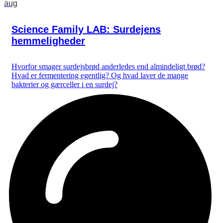
aug
Science Family LAB: Surdejens
hemmeligheder
Hvorfor smager surdejsbrød anderledes end almindeligt brød?
Hvad er fermentering egentlig? Og hvad laver de mange
bakterier og gærceller i en surdej?