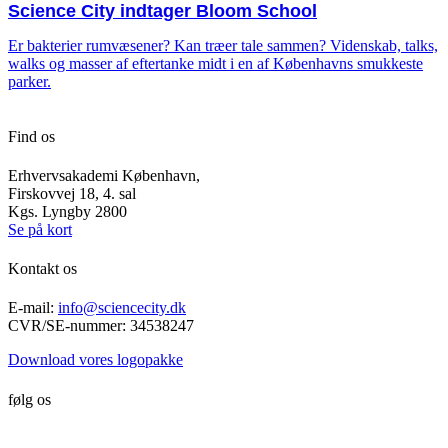
Science City indtager Bloom School
Er bakterier rumvæsener? Kan træer tale sammen? Videnskab, talks,
walks og masser af eftertanke midt i en af Københavns smukkeste
parker.
Find os
Erhvervsakademi København,
Firskovvej 18, 4. sal
Kgs. Lyngby 2800
Se på kort
Kontakt os
E-mail:
info@sciencecity.dk
CVR/SE-nummer: 34538247
Download vores logopakke
følg os