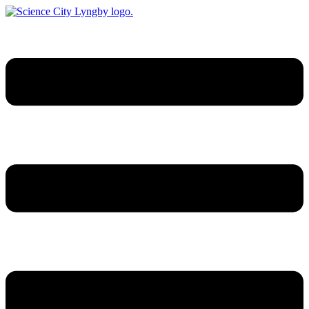
Videre
til
indhold