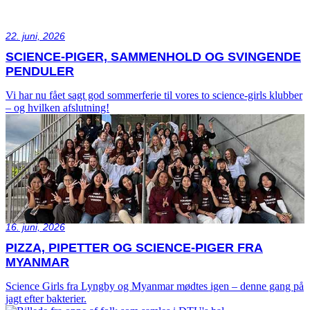
22. juni, 2026
SCIENCE-PIGER, SAMMENHOLD OG SVINGENDE
PENDULER
Vi har nu fået sagt god sommerferie til vores to science-girls klubber
– og hvilken afslutning!
16. juni, 2026
PIZZA, PIPETTER OG SCIENCE-PIGER FRA
MYANMAR
Science Girls fra Lyngby og Myanmar mødtes igen – denne gang på
jagt efter bakterier.