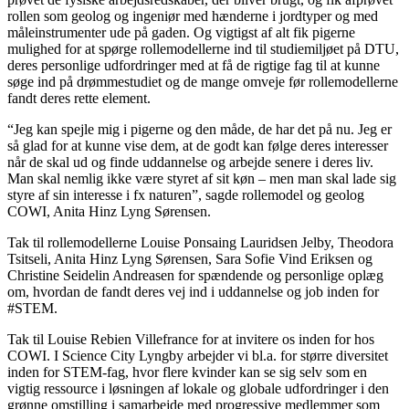
rollen som geolog og ingeniør med hænderne i jordtyper og med
måleinstrumenter ude på gaden. Og vigtigst af alt fik pigerne
mulighed for at spørge rollemodellerne ind til studiemiljøet på DTU,
deres personlige udfordringer med at få de rigtige fag til at kunne
søge ind på drømmestudiet og de mange omveje før rollemodellerne
fandt deres rette element.
“Jeg kan spejle mig i pigerne og den måde, de har det på nu. Jeg er
så glad for at kunne vise dem, at de godt kan følge deres interesser
når de skal ud og finde uddannelse og arbejde senere i deres liv.
Man skal nemlig ikke være styret af sit køn – men man skal lade sig
styre af sin interesse i fx naturen”, sagde rollemodel og geolog
COWI, Anita Hinz Lyng Sørensen.
Tak til rollemodellerne Louise Ponsaing Lauridsen Jelby, Theodora
Tsitseli, Anita Hinz Lyng Sørensen, Sara Sofie Vind Eriksen og
Christine Seidelin Andreasen for spændende og personlige oplæg
om, hvordan de fandt deres vej ind i uddannelse og job inden for
#STEM.
Tak til Louise Rebien Villefrance for at invitere os inden for hos
COWI. I Science City Lyngby arbejder vi bl.a. for større diversitet
inden for STEM-fag, hvor flere kvinder kan se sig selv som en
vigtig ressource i løsningen af lokale og globale udfordringer i den
grønne omstilling i samarbejde med progressive medlemmer som