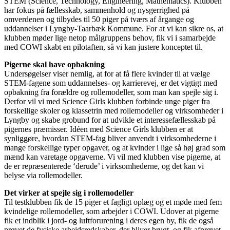
STEM (Science, Technology, Engineering, Mathematics). Klubben
har fokus på fællesskab, sammenhold og nysgerrighed på
omverdenen og tilbydes til 50 piger på tværs af årgange og
uddannelser i Lyngby-Taarbæk Kommune. For at vi kan sikre os, at
klubben møder lige netop målgruppens behov, fik vi i samarbejde
med COWI skabt en pilotaften, så vi kan justere konceptet til.
Pigerne skal have opbakning
Undersøgelser viser nemlig, at for at få flere kvinder til at vælge
STEM-fagene som uddannelses- og karrierevej, er det vigtigt med
opbakning fra forældre og rollemodeller, som man kan spejle sig i.
Derfor vil vi med Science Girls klubben forbinde unge piger fra
forskellige skoler og klassetrin med rollemodeller og virksomheder i
Lyngby og skabe grobund for at udvikle et interessefællesskab på
pigernes præmisser. Idéen med Science Girls klubben er at
synliggøre, hvordan STEM-fag bliver anvendt i virksomhederne i
mange forskellige typer opgaver, og at kvinder i lige så høj grad som
mænd kan varetage opgaverne. Vi vil med klubben vise pigerne, at
de er repræsenterede ‘derude’ i virksomhederne, og det kan vi
belyse via rollemodeller.
Det virker at spejle sig i rollemodeller
Til testklubben fik de 15 piger et fagligt oplæg og et møde med fem
kvindelige rollemodeller, som arbejder i COWI. Udover at pigerne
fik et indblik i jord- og luftforurening i deres egen by, fik de også
prøvet de fysiske arbejdsredskaber, der bliver brugt, og fik afprøvet