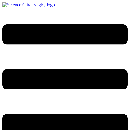
Videre
til
indhold