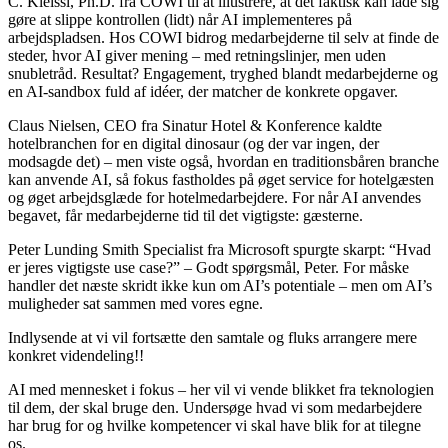
C. Kleissl, Ph.D. fra COWI til at illustrere, at det faktisk kan lade sig
gøre at slippe kontrollen (lidt) når AI implementeres på
arbejdspladsen. Hos COWI bidrog medarbejderne til selv at finde de
steder, hvor AI giver mening – med retningslinjer, men uden
snubletråd. Resultat? Engagement, tryghed blandt medarbejderne og
en AI-sandbox fuld af idéer, der matcher de konkrete opgaver.
Claus Nielsen, CEO fra Sinatur Hotel & Konference kaldte
hotelbranchen for en digital dinosaur (og der var ingen, der
modsagde det) – men viste også, hvordan en traditionsbåren branche
kan anvende AI, så fokus fastholdes på øget service for hotelgæsten
og øget arbejdsglæde for hotelmedarbejdere. For når AI anvendes
begavet, får medarbejderne tid til det vigtigste: gæsterne.
Peter Lunding Smith Specialist fra Microsoft spurgte skarpt: “Hvad
er jeres vigtigste use case?” – Godt spørgsmål, Peter. For måske
handler det næste skridt ikke kun om AI’s potentiale – men om AI’s
muligheder sat sammen med vores egne.
Indlysende at vi vil fortsætte den samtale og fluks arrangere mere
konkret videndeling!!
AI med mennesket i fokus – her vil vi vende blikket fra teknologien
til dem, der skal bruge den. Undersøge hvad vi som medarbejdere
har brug for og hvilke kompetencer vi skal have blik for at tilegne
os.