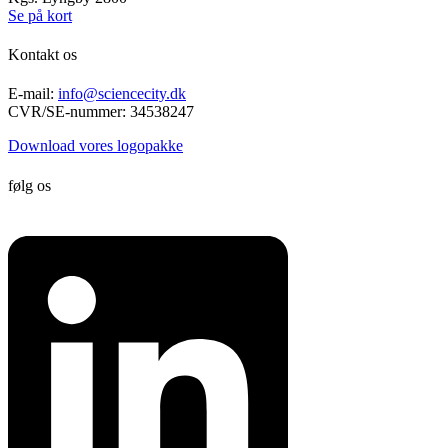
Se på kort
Kontakt os
E-mail:
info@sciencecity.dk
CVR/SE-nummer: 34538247
Download vores logopakke
følg os