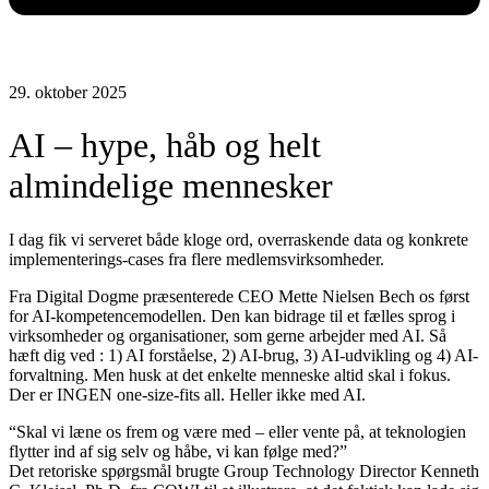
29. oktober 2025
AI – hype, håb og helt
almindelige mennesker
I dag fik vi serveret både kloge ord, overraskende data og konkrete
implementerings-cases fra flere medlemsvirksomheder.
Fra Digital Dogme præsenterede CEO Mette Nielsen Bech os først
for AI-kompetencemodellen. Den kan bidrage til et fælles sprog i
virksomheder og organisationer, som gerne arbejder med AI. Så
hæft dig ved : 1) AI forståelse, 2) AI-brug, 3) AI-udvikling og 4) AI-
forvaltning. Men husk at det enkelte menneske altid skal i fokus.
Der er INGEN one-size-fits all. Heller ikke med AI.
“Skal vi læne os frem og være med – eller vente på, at teknologien
flytter ind af sig selv og håbe, vi kan følge med?”
Det retoriske spørgsmål brugte Group Technology Director Kenneth