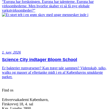
“Europa har forskningen. Europa har talenterne. Europa har
virksomhederne. Men hvorfor skaber vi så få nye globale
vækstvirksomheder?”
1. juni, 2026
Science City indtager Bloom School
Er bakterier rumvæsener? Kan træer tale sammen? Videnskab, talks,
walks og masser af eftertanke midt i en af Københavns smukkeste
parker.
Find os
Erhvervsakademi København,
Firskovvej 18, 4. sal
Kgs. Lyngby 2800