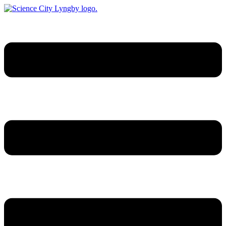
Videre
til
indhold