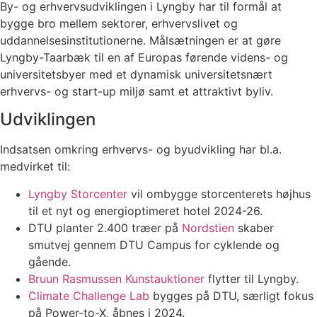
By- og erhvervsudviklingen i Lyngby har til formål at
bygge bro mellem sektorer, erhvervslivet og
uddannelsesinstitutionerne. Målsætningen er at gøre
Lyngby-Taarbæk til en af Europas førende videns- og
universitetsbyer med et dynamisk universitetsnært
erhvervs- og start-up miljø samt et attraktivt byliv.
Udviklingen
Indsatsen omkring erhvervs- og byudvikling har bl.a.
medvirket til:
Lyngby Storcenter
vil ombygge storcenterets højhus
til et nyt og energioptimeret hotel 2024-26.
DTU planter 2.400 træer på
Nordstien
skaber
smutvej gennem DTU Campus for cyklende og
gående.
Bruun Rasmussen Kunstauktioner
flytter til Lyngby.
Climate Challenge Lab
bygges på DTU, særligt fokus
på Power-to-X, åbnes i 2024.