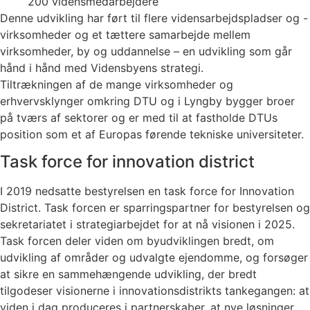
200 vidensmedarbejdere
Denne udvikling har ført til flere vidensarbejdspladser og -
virksomheder og et tættere samarbejde mellem
virksomheder, by og uddannelse – en udvikling som går
hånd i hånd med Vidensbyens strategi.
Tiltrækningen af de mange virksomheder og
erhvervsklynger omkring DTU og i Lyngby bygger broer
på tværs af sektorer og er med til at fastholde DTUs
position som et af Europas førende tekniske universiteter.
Task force for innovation district
I 2019 nedsatte bestyrelsen en task force for Innovation
District. Task forcen er sparringspartner for bestyrelsen og
sekretariatet i strategiarbejdet for at nå visionen i 2025.
Task forcen deler viden om byudviklingen bredt, om
udvikling af områder og udvalgte ejendomme, og forsøger
at sikre en sammehængende udvikling, der bredt
tilgodeser visionerne i innovationsdistrikts tankegangen: at
viden i dag produceres i partnerskaber, at nye løsninger