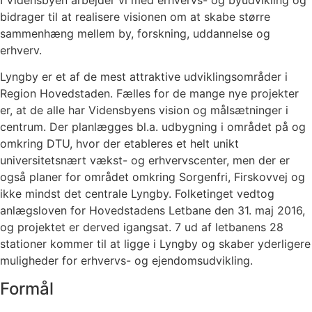
I Vidensbyen arbejder vi med erhvervs- og byudvikling og
bidrager til at realisere visionen om at skabe større
sammenhæng mellem by, forskning, uddannelse og
erhverv.
Lyngby er et af de mest attraktive udviklingsområder i
Region Hovedstaden. Fælles for de mange nye projekter
er, at de alle har Vidensbyens vision og målsætninger i
centrum. Der planlægges bl.a. udbygning i området på og
omkring DTU, hvor der etableres et helt unikt
universitetsnært vækst- og erhvervscenter, men der er
også planer for området omkring Sorgenfri, Firskovvej og
ikke mindst det centrale Lyngby. Folketinget vedtog
anlægsloven for Hovedstadens Letbane den 31. maj 2016,
og projektet er derved igangsat. 7 ud af letbanens 28
stationer kommer til at ligge i Lyngby og skaber yderligere
muligheder for erhvervs- og ejendomsudvikling.
Formål