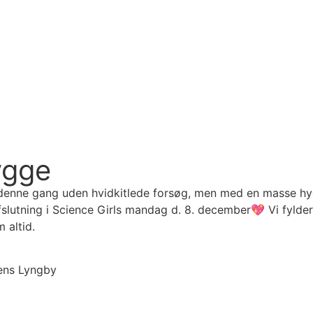
ygge
 denne gang uden hvidkitlede forsøg, men med en masse hy
eafslutning i Science Girls mandag d. 8. december💖 Vi fyld
 altid.
ens Lyngby