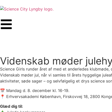
Videnskab møder juleh
Science Girls runder året af med et anderledes klubmøde,
Videnskab møder jul, når vi samles til årets hyggelige jul
aktiviteter, søde sager – og selvfølgelig et drys science som
📅 Mandag d. 8. december kl. 16-19.
📍 Erhvervsakademi København, Firskovvej 18, 2800 Kong
Glæd dig til: