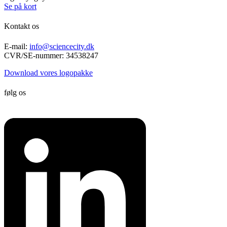
Se på kort
Kontakt os
E-mail:
info@sciencecity.dk
CVR/SE-nummer: 34538247
Download vores logopakke
følg os