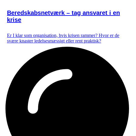
Beredskabsnetværk – tag ansvaret i en
krise
Er I klar som organisation, hvis krisen rammer? Hvor er de
svære knaster ledelsesmæssigt eller rent praktisk?