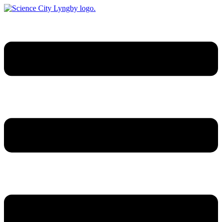
Videre
til
indhold