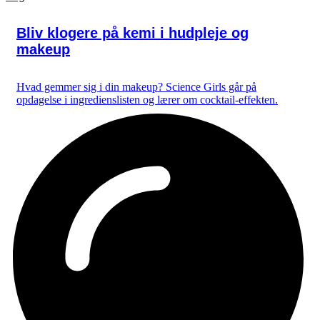
Bliv klogere på kemi i hudpleje og
makeup
Hvad gemmer sig i din makeup? Science Girls går på
opdagelse i ingredienslisten og lærer om cocktail-effekten.