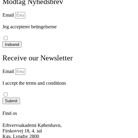
Modtag Nyhedsbrev
Email
Jeg accepterer betingelserne
læs vores privatlivspolitik
Indsend
Receive our Newsletter
Email
I accept the terms and conditions
Read our privacy policy
Submit
Find os
Erhvervsakademi København,
Firskovvej 18, 4. sal
Kgs. Lyngby 2800