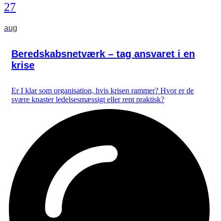
27
aug
Beredskabsnetværk – tag ansvaret i en
krise
Er I klar som organisation, hvis krisen rammer? Hvor er de
svære knaster ledelsesmæssigt eller rent praktisk?