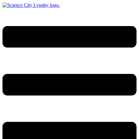
Videre
til
indhold