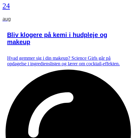
24
aug
Bliv klogere på kemi i hudpleje og
makeup
Hvad gemmer sig i din makeup? Science Girls går på
opdagelse i ingredienslisten og lærer om cocktail-effekten.