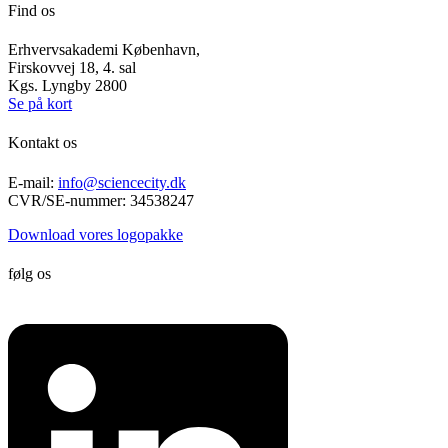
Find os
Erhvervsakademi København,
Firskovvej 18, 4. sal
Kgs. Lyngby 2800
Se på kort
Kontakt os
E-mail:
info@sciencecity.dk
CVR/SE-nummer: 34538247
Download vores logopakke
følg os