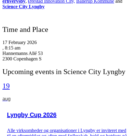
erhvervsby
,
Ørestad Innovation City,
Ballerup Kommune
and
Science City Lyngby
Time and Place
17 February 2026
, 8:15 am
Hannemanns Allé 53
2300 Copenhagen S
Upcoming events in Science City Lyngby
19
aug
Lyngby Cup 2026
Alle virksomheder og organisationer i Lyngby er inviteret med
til en eftermiddag og aften med fællesskab, bold og hotdogs på