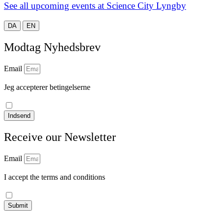
See all upcoming events at Science City Lyngby
DA
EN
Modtag Nyhedsbrev
Email
Jeg accepterer betingelserne
læs vores privatlivspolitik
Indsend
Receive our Newsletter
Email
I accept the terms and conditions
Read our privacy policy
Submit