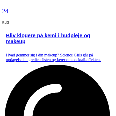
24
aug
Bliv klogere på kemi i hudpleje og
makeup
Hvad gemmer sig i din makeup? Science Girls går på
opdagelse i ingredienslisten og lærer om cocktail-effekten.