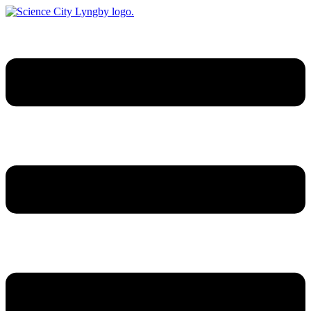
Videre
til
indhold