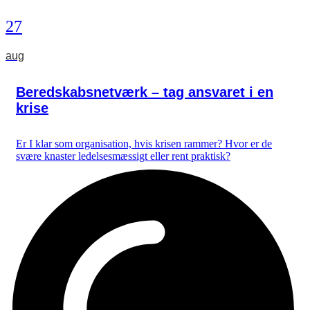
27
aug
Beredskabsnetværk – tag ansvaret i en
krise
Er I klar som organisation, hvis krisen rammer? Hvor er de
svære knaster ledelsesmæssigt eller rent praktisk?