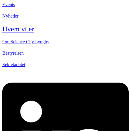
Events
Nyheder
Hvem vi er
Om Science City Lyngby
Bestyrelsen
Sekretariatet