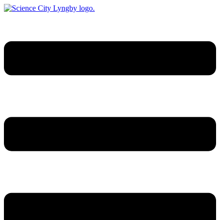
Videre
til
indhold