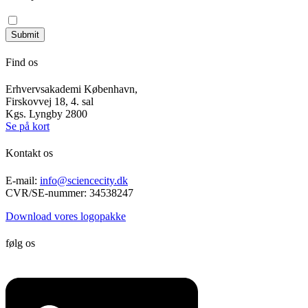
Read our privacy policy
Submit
Find os
Erhvervsakademi København,
Firskovvej 18, 4. sal
Kgs. Lyngby 2800
Se på kort
Kontakt os
E-mail:
info@sciencecity.dk
CVR/SE-nummer: 34538247
Download vores logopakke
følg os