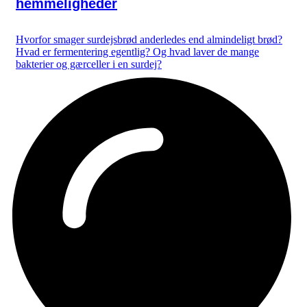
hemmeligheder
Hvorfor smager surdejsbrød anderledes end almindeligt brød?
Hvad er fermentering egentlig? Og hvad laver de mange
bakterier og gærceller i en surdej?