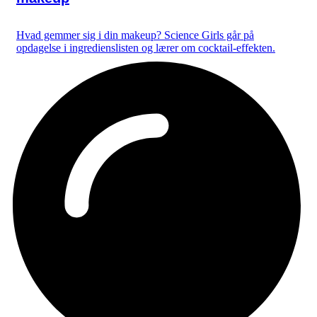
Hvad gemmer sig i din makeup? Science Girls går på
opdagelse i ingredienslisten og lærer om cocktail-effekten.