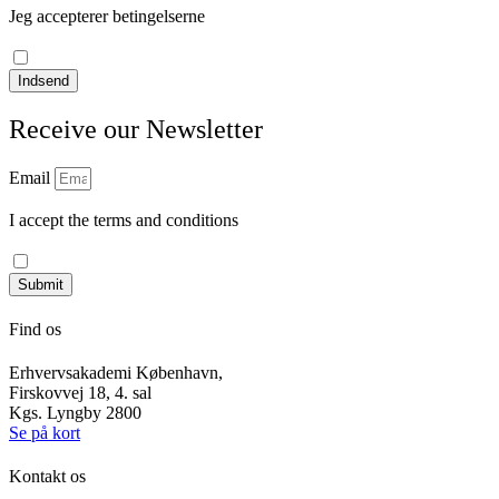
Jeg accepterer betingelserne
læs vores privatlivspolitik
Indsend
Receive our Newsletter
Email
I accept the terms and conditions
Read our privacy policy
Submit
Find os
Erhvervsakademi København,
Firskovvej 18, 4. sal
Kgs. Lyngby 2800
Se på kort
Kontakt os