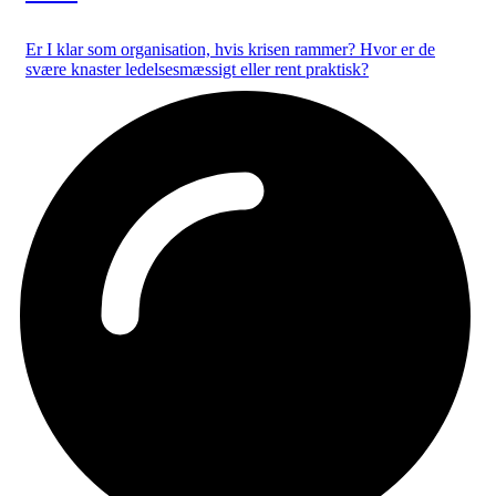
Er I klar som organisation, hvis krisen rammer? Hvor er de
svære knaster ledelsesmæssigt eller rent praktisk?