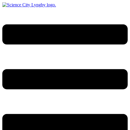
Videre
til
indhold