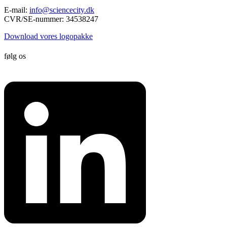
E-mail:
info@sciencecity.dk
CVR/SE-nummer: 34538247
Download vores logopakke
følg os