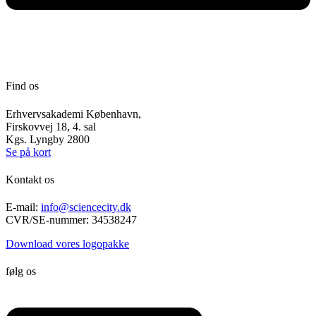
Find os
Erhvervsakademi København,
Firskovvej 18, 4. sal
Kgs. Lyngby 2800
Se på kort
Kontakt os
E-mail:
info@sciencecity.dk
CVR/SE-nummer: 34538247
Download vores logopakke
følg os