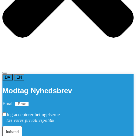
DA
EN
Modtag Nyhedsbrev
Email
Jeg accepterer betingelserne
læs vores privatlivspolitik
Indsend