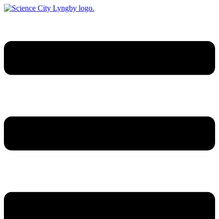
Videre
til
indhold